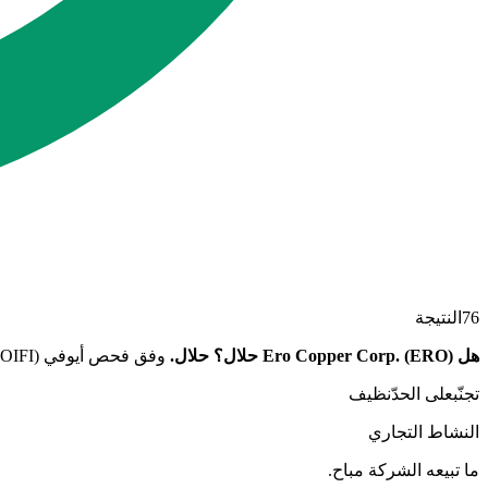
76
النتيجة
هل Ero Copper Corp. (ERO) حلال؟
حلال
.
وفق فحص أيوفي (AAOIFI)، Ero Copper Corp. تجتاز فحص النشاط التجاري (النوعي) وفحص النسب المالية (الكمي) معًا بدرجة توافق 76/100 (التقدير: B+).
تجنّب
على الحدّ
نظيف
النشاط التجاري
ما تبيعه الشركة مباح.