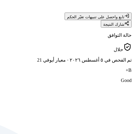
تابع واحصل على تنبيهات تغيّر الحكم
شارك النتيجة
حالة التوافق
حلال
تم الفحص في ٥ أغسطس ٢٠٢٦
·
معيار أيوفي 21
B+
Good