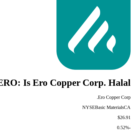
ERO
: Is
Ero Copper Corp.
Halal?
Ero Copper Corp.
NYSE
Basic Materials
CA
$26.91
%
-0.52