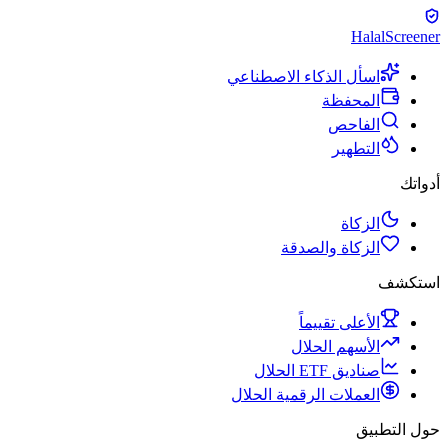
Halal
Screener
اسأل الذكاء الاصطناعي
المحفظة
الفاحص
التطهير
أدواتك
الزكاة
الزكاة والصدقة
استكشف
الأعلى تقييماً
الأسهم الحلال
صناديق ETF الحلال
العملات الرقمية الحلال
حول التطبيق