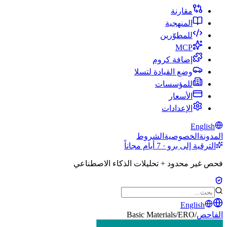
مقارنة
المنهجية
للمطوّرين
MCP
إضافة كروم
وضع القيادة لتسلا
للمؤسسات
الأسعار
الإعدادات
English
المدونة
الخصوصية
الشروط
الترقية إلى برو · 7 أيام مجاناً
فحص غير محدود + تحليلات الذكاء الاصطناعي
English
الفاحص
/
ERO
/
Basic Materials