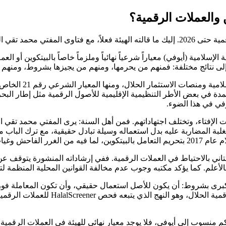
المالية الإسلامية (أيوفي) معياراً شرعياً نهائياً وملزماً خاصاً بالبيتكوين
إلى نتائج مختلفة: فمنهم من يحرمها، ومنهم من يجيزها بشروط، ومنهم 
تصدر هيئة أيوفي الم
دة في بعض الأطر التنظيمية الإقليمية للأصول الرقمية مثل إطار البحرين
في في هذا الضوء.
لإفتاء، وتختلف اجتهاداتهم. فمن أهل السنة: يرى المفتي محمد تقي العث
 لغلبة المضاربة عليه بدل استعماله وسيلة تبادل حقيقية، مع ترك الباب 
دار معترف بها.
بالاحتياط في العملات الرقمية. ففي إرشاداته المنشورة يتوقف عن ال
أعلم. كما يؤكد مكتبه وجوب عدم مخالفة القوانين المحلية المنظمة لتدا
برى بشروط: أن يكون للأصل استعمال حقيقي، وأن تكون المعاملة فورية 
لنشاط محرم. وهذا هو النهج الذي تقوم 
سوب إلى أيوفي، فلا يوجد معيار نهائي للهيئة في العملات الرقمية بعد. ثان