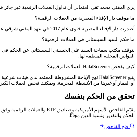
يرى المفتي محمد تقي العثماني أن تداول العملات الرقمية غير جائز في
ما موقف دار الإفتاء المصرية من العملات الرقمية؟
أصدرت دار الإفتاء المصرية فتوى عام 2017 في عهد المفتي شوقي علام بتحريم التعامل بالبيتكوين، لما فيه من الغرر الفاحش وتقلب الأسعار وغياب جهة إصدار معترف بها.
ما حكم السيد السيستاني في العملات الرقمية؟
يتوقف مكتب سماحة السيد علي الحسيني السيستاني عن الحكم في بيع و
القوانين المحلية المنظمة لها.
كيف يفحص HalalScreener العملات الرقمية؟
يتبع HalalScreener نهج الإباحة المشروطة المعتمد لد
أو القمار أو غيرها من الأنشطة المحرمة. ويمكنك فحص العملات الكبرى 
تحقق من الحكم بنفسك
الحكم والتقدير ونسبة الدين مجانًا.
افتح الفاحص