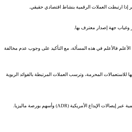
ظر إذا ارتبطت العملات الرقمية بنشاط اقتصادي حقيقي.
الأعلم فالأعلم في هذه المسألة، مع التأكيد على وجوب عدم مخالفة
رضها للاستعمالات المحرمة، وترسب العملات المرتبطة بالفوائد الربوية
يقيّم الفاحص الأسهم الأمريكية وصناديق ETF والعملات الرقمية وفق المعيار الشرعي رقم 21 من AAOIFI، إضافة إلى كبرى الشركات العالمية عبر إيصالات الإيداع الأمريكية (ADR) وأسهم بورصة ماليزيا.