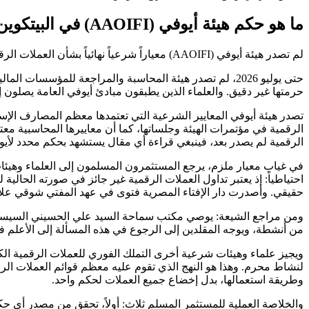
ما هو حكم هيئة أيوفي (AAOIFI) في البيتكوين والعملات الرقمية؟
لم تصدر هيئة أيوفي (AAOIFI) معياراً شرعياً نهائياً بشأن العملات الرقمية حتى 2026. إليك ما قالته الهيئة فعلاً، مع فتاوى المفتي محمد تقي العثماني ودار الإفتاء المصرية والسيد السيستاني.
حتى يوليو 2026، لم تصدر هيئة المحاسبة والمراجعة للمؤسسات 
حرمتها غير دقيق. والعلماء الذين يطبقون مبادئ أيوفي العامة يصلون 
الرقمية في مؤتمرات الهيئة وجلساتها، كما أن معاييرها المحاسبية معتم
الرقمية لم يصدر بعد، فينبغي قراءة أي مقال يستشهد بحكم محدد لأيو
في غياب معيار ملزم، يرجع المستثمرون المسلمون إلى العلماء وهيئات ا
احتياطياً: إذ يعتبر تداول العملات الرقمية غير جائز في صورته الحالية
حقيقي. وأصدرت دار الإفتاء المصرية فتوى في عهد المفتي شوقي علام عام 2017 بتحريم التعامل بالبيتكوين، لما فيه من الغرر الفاحش وغياب جهة إص
ومن مراجع الشيعة: يوصي مكتب سماحة السيد علي الحسيني السيستاني 
من أنشطة، ويوجه المقلدين إلى الرجوع في هذه المسألة إلى الأعلم فال
ويجيز علماء وهيئات شرعية أخرى التملك الفوري للعملات الرقمية الك
وطريقة استعمالها، بدل إخضاع جميع العملات لحكم واحد.
والخلاصة العملية للمستثمر المسلم ثلاث: أولاً، تحقق من مصدر أي حكم من