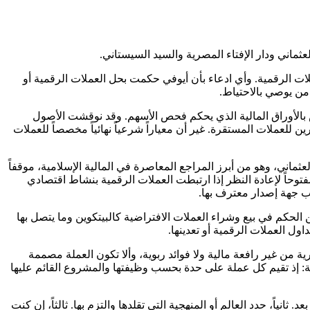
 أو العملات الرقمية. وأي ادعاء بأن أيوفي حكمت بحل العملات الرقمية أو
من يوصي بالاحتياط.
عايير الشرعية التي تعتمدها معظم المصارف الإسلامية ومنصات الاستثمار الحلال، ومنها المعيار الشرعي رقم 21 الخاص بالأوراق المالية الذي يحكم فحص الأسهم. وقد نوقشت الأصول
 للعملات المستقرة. غير أن معياراً شرعياً نهائياً مخصصاً للعملات
ماني، وهو من أبرز المراجع المعاصرة في المالية الإسلامية، موقفاً
مفتوحاً لإعادة النظر إذا ارتبطت العملات الرقمية بنشاط اقتصادي
حكم في بيع وشراء العملات الافتراضية كالبيتكوين وما يتصل بها
ول العملات الرقمية أو تعدينها.
من غير رافعة مالية ولا فوائد ربوية، وألا تكون العملة مصممة
عليه معظم قوائم العملات الرقمية الحلال، وهو النهج الذي يتبعه فحص HalalScreener للعملات الرقمية: إذ تقيم كل عملة على حدة بحسب وظيفتها والمشروع القائم عليها
ياً، حدد العالم أو المنهجية التي تقلدها والتزم بها. ثالثاً، إن كنت