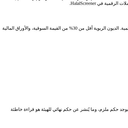
في HalalScreener.
: فحص نوعي للأنشطة المحرمة، وثلاثة حدود كمية. الديون الربوية أقل من 30% من القيمة السوقية، والأوراق المالية
 لكن لا يوجد حكم ملزم، وما يُنشر عن حكم نهائي للهيئة هو قراءة خاطئة