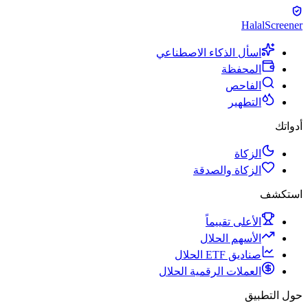
Halal
Screener
اسأل الذكاء الاصطناعي
المحفظة
الفاحص
التطهير
أدواتك
الزكاة
الزكاة والصدقة
استكشف
الأعلى تقييماً
الأسهم الحلال
صناديق ETF الحلال
العملات الرقمية الحلال
حول التطبيق