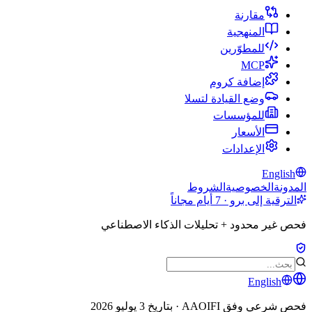
مقارنة
المنهجية
للمطوّرين
MCP
إضافة كروم
وضع القيادة لتسلا
للمؤسسات
الأسعار
الإعدادات
English
المدونة
الخصوصية
الشروط
الترقية إلى برو · 7 أيام مجاناً
فحص غير محدود + تحليلات الذكاء الاصطناعي
English
فحص شرعي وفق AAOIFI · بتاريخ
3 يوليو 2026