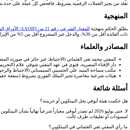
تقلد من يجيز العملات الرقمية بشروط، فافحص كل عملة على حدة بدل افترا
المنهجية
يطبّق الحكم منهجية
المعيار الشرعي رقم 21 من AAOIFI: الأوراق المالية (الأسهم والسندات)
ذات الفائدة أقل من 30%، والدخل غير المشروع أقل من 5% من الإيرادات.
المصادر والعلماء
المفتي محمد تقي العثماني (الاحتياط: غير جائز في صورته المضار
دار الإفتاء المصرية، فتوى في عهد المفتي شوقي علام (التحريم
مكتب سماحة السيد علي الحسيني السيستاني (الاحتياط والرجوع 
هيئات شرعية معاصرة تجيز التملك الفوري بشروط (منفعة حقيقية
أسئلة شائعة
هل حكمت هيئة أيوفي بحل البيتكوين أو حرمته؟
لا. حتى يوليو 2026 لم تصدر أيوفي معياراً شرعياً نهائيا
لمسودات أو تعليقات طرف ثالث.
ما رأي المفتي تقي العثماني في البيتكوين؟