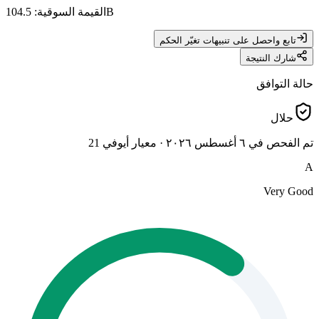
104.5B
القيمة السوقية
:
تابع واحصل على تنبيهات تغيّر الحكم
شارك النتيجة
حالة التوافق
حلال
تم الفحص في ٦ أغسطس ٢٠٢٦
·
معيار أيوفي 21
A
Very Good