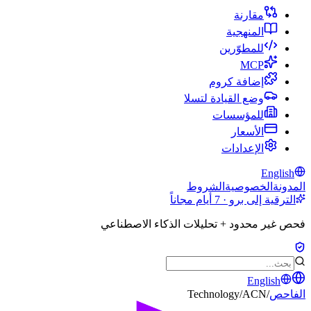
مقارنة
المنهجية
للمطوّرين
MCP
إضافة كروم
وضع القيادة لتسلا
للمؤسسات
الأسعار
الإعدادات
English
المدونة
الخصوصية
الشروط
الترقية إلى برو · 7 أيام مجاناً
فحص غير محدود + تحليلات الذكاء الاصطناعي
English
الفاحص
/
ACN
/
Technology