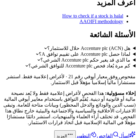
اعرف المزيد
How to check if a stock is halal
AAOIFI methodology
الأسئلة الشائعة
هل Accenture plc (ACN) حلال للاستثمار؟
لماذا حصل Accenture plc على تقييم توافق A؟
ما الذي قد يغير حكم Accenture plc الشرعي؟
كم مرة يُعاد فحص Accenture plc للتوافق الشرعي؟
مفحوص وفق معيار أيوفي رقم 21 · لأغراض إعلامية فقط. استشر
مستشاراً مالياً إسلامياً مؤهلاً قبل الاستثمار.
إخلاء مسؤولية:
هذا الفحص لأغراض إعلامية فقط ولا يُعد نصيحة
مالية أو قانونية أو دينية. يُقيَّم التوافق باستخدام معايير أيوفي المالية
(نسب الدين والودائع والدخل المحظور) وبيانات متاحة للعامة. وتبقى
الاعتبارات الأخلاقية والسياسية والاجتماعية والبيئية خارج نطاق هذا
الفحص. قد تختلف آراء العلماء والمنهجيات. استشر دائمًا مستشارًا
مؤهلًا في المالية الإسلامية قبل اتخاذ قرارات الاستثمار.
اسأل
الفاحص
التطهير
المزيد