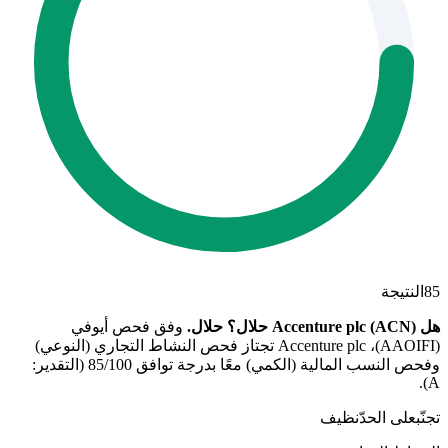
85
النتيجة
هل Accenture plc (ACN) حلال؟
حلال
.
وفق فحص أيوفي
(AAOIFI)، Accenture plc تجتاز فحص النشاط التجاري (النوعي)
وفحص النسب المالية (الكمي) معًا بدرجة توافق 85/100 (التقدير:
A).
تجنّب
على الحدّ
نظيف