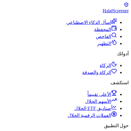
Halal
Screener
اسأل الذكاء الاصطناعي
المحفظة
الفاحص
التطهير
أدواتك
الزكاة
الزكاة والصدقة
استكشف
الأعلى تقييماً
الأسهم الحلال
صناديق ETF الحلال
العملات الرقمية الحلال
حول التطبيق