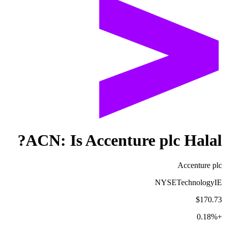
ACN
: Is
Accenture plc
Halal?
Accenture plc
NYSE
Technology
IE
$170.73
0.18
%
+