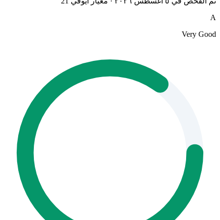
تم الفحص في ٥ أغسطس ٢٠٢٦
·
معيار أيوفي 21
A
Very Good