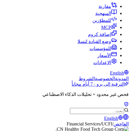
مقارنة
المنهجية
للمطوّرين
MCP
إضافة كروم
وضع القيادة لتسلا
للمؤسسات
الأسعار
الإعدادات
English
المدونة
الخصوصية
الشروط
الترقية إلى برو · 7 أيام مجاناً
فحص غير محدود + تحليلات الذكاء الاصطناعي
English
الفاحص
/
UCFI
/
Financial Services